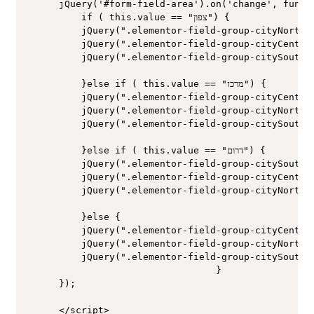
jQuery('#form-field-area').on('change', functi
	if ( this.value == "צפון") {

	jQuery(".elementor-field-group-cityNorth").css("display", "block");

	jQuery(".elementor-field-group-cityCenter").css("display", "none");

	jQuery(".elementor-field-group-citySouth").css("display", "none");

	}else if ( this.value == "מרכז") {

	jQuery(".elementor-field-group-cityCenter").css("display", "block");

	jQuery(".elementor-field-group-cityNorth").css("display", "none");

	jQuery(".elementor-field-group-citySouth").css("display", "none");

	}else if ( this.value == "דרום") {

	jQuery(".elementor-field-group-citySouth").css("display", "block");

	jQuery(".elementor-field-group-cityCenter").css("display", "none");

	jQuery(".elementor-field-group-cityNorth").css("display", "none");

	}else {

	jQuery(".elementor-field-group-cityCenter").css("display", "none");

	jQuery(".elementor-field-group-cityNorth").css("display", "none");

	jQuery(".elementor-field-group-citySouth").css("display", "none");

							}

});
