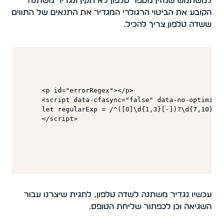
למשתמש שמזין מספר טלפון לא תקין ונגדיר משתנה
הקובע את הביטוי הרגולרי המגדיר את התנאים של התווים
ששדה טלפון צריך להכיל.
<p id="errorRegex"></p>

<script data-cfasync="false" data-no-optimize
let regularExp = /^([0]\d{1,3}[-])?\d{7,10}$/

</script>
עכשיו נגדיר משתנה לשדה טלפון, לתגית שיצרנו עבור
השגיאה וכן לכפתור שליחת הטופס.