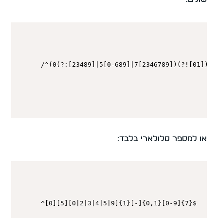
או למספר סלולארי בלבד:
^[0][5][0|2|3|4|5|9]{1}[-]{0,1}[0-9]{7}$